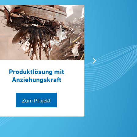
Produktlösung mit
Qualität
Anziehungskraft
Präzision 
Zum Projekt
Zum