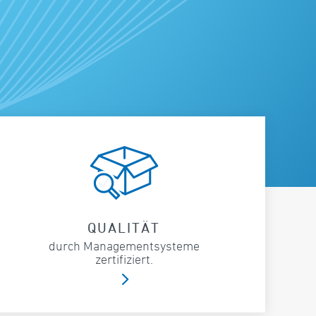
QUALITÄT
durch Managementsysteme
zertifiziert.
5