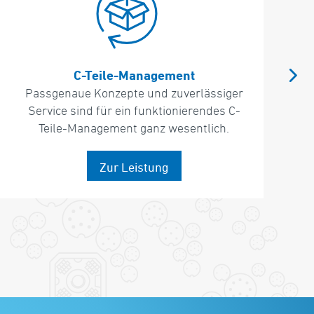
Kompetente Projektentwicklung
Individuelle Anforderungen erfordern
komplexe Lösungsprozesse, die bei
MÜTRON in einer Hand liegen.
Zur Leistung