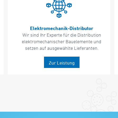
C-Teile-Management
Passgenaue Konzepte und zuverlässiger
Service sind für ein funktionierendes C-
Teile-Management ganz wesentlich.
Zur Leistung