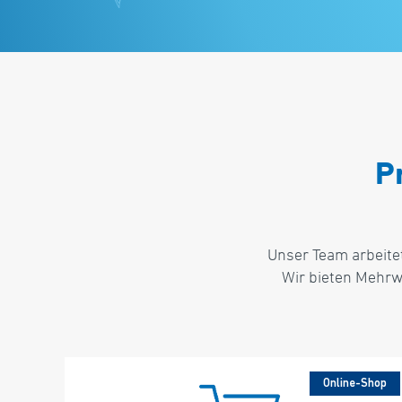
P
Unser Team arbeite
Wir bieten Mehrw
-Shop
Distribution