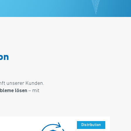
on
nft unserer Kunden.
– mit
obleme lösen
Produktion