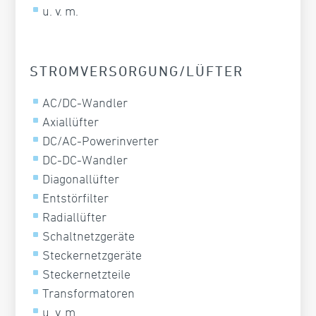
u. v. m.
STROMVER­SORGUNG/LÜFTER
AC/DC-Wandler
Axiallüfter
DC/AC-Powerinverter
DC-DC-Wandler
Diagonallüfter
Entstörfilter
Radiallüfter
Schaltnetzgeräte
Steckernetzgeräte
Steckernetzteile
Transformatoren
u. v. m.